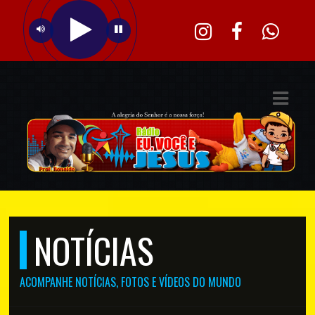
ASTS
IAS
IA
DOS
RAMAÇÃO
TOS
NOTÍCIAS
E
E
ACOMPANHE NOTÍCIAS, FOTOS E VÍDEOS DO MUNDO
ATO